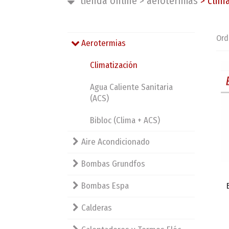
tienda online
>
aerotermias
>
clima
Ord
Aerotermias
Climatización
Agua Caliente Sanitaria
(ACS)
Bibloc (Clima + ACS)
Aire Acondicionado
Bombas Grundfos
Bombas Espa
Calderas