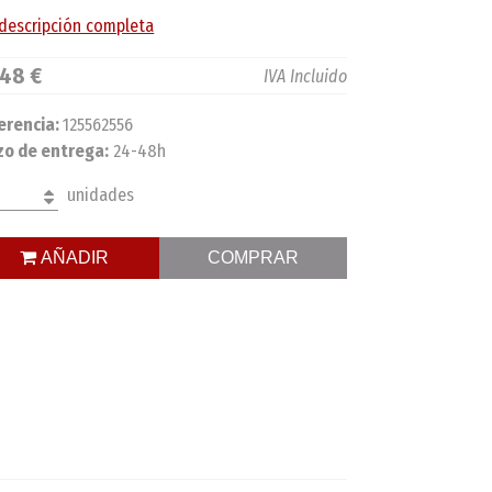
 descripción completa
,48 €
IVA Incluido
erencia:
125562556
zo de entrega:
24-48h
unidades
AÑADIR
COMPRAR