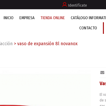
Identifícate
INICIO
EMPRESA
TIENDA ONLINE
CATÁLOGO INFORMAT
CONTACTO
facción
>
vaso de expansión 8l novanox
Va
El 
de 
gas.