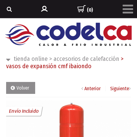
(0)
tienda online
>
accesorios de calefacción
>
vasos de expansión cmf ibaiondo
Volver
Anterior
Siguiente
Envío Incluido