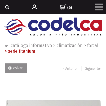
(0)
catálogo informativo
>
climatización
>
forcali
>
serie titanium
Volver
Anterior
Siguiente